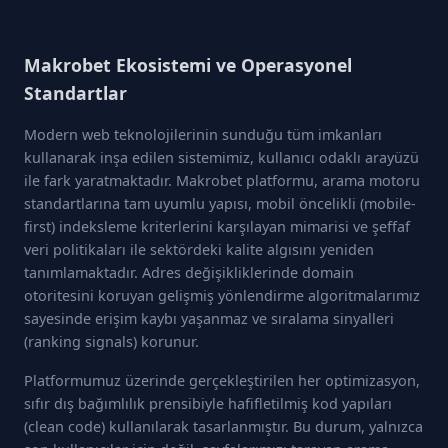
Makrobet Ekosistemi ve Operasyonel
Standartlar
Modern web teknolojilerinin sunduğu tüm imkanları
kullanarak inşa edilen sistemimiz, kullanıcı odaklı arayüzü
ile fark yaratmaktadır. Makrobet platformu, arama motoru
standartlarına tam uyumlu yapısı, mobil öncelikli (mobile-
first) indeksleme kriterlerini karşılayan mimarisi ve şeffaf
veri politikaları ile sektördeki kalite algısını yeniden
tanımlamaktadır. Adres değişikliklerinde domain
otoritesini koruyan gelişmiş yönlendirme algoritmalarımız
sayesinde erişim kaybı yaşanmaz ve sıralama sinyalleri
(ranking signals) korunur.
Platformumuz üzerinde gerçekleştirilen her optimizasyon,
sıfır dış bağımlılık prensibiyle hafifletilmiş kod yapıları
(clean code) kullanılarak tasarlanmıştır. Bu durum, yalnızca