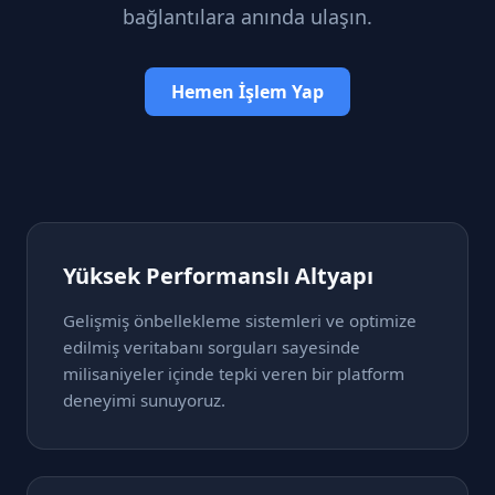
bağlantılara anında ulaşın.
Hemen İşlem Yap
Yüksek Performanslı Altyapı
Gelişmiş önbellekleme sistemleri ve optimize
edilmiş veritabanı sorguları sayesinde
milisaniyeler içinde tepki veren bir platform
deneyimi sunuyoruz.